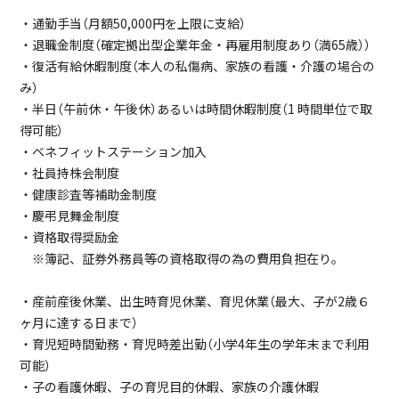
・通勤手当（月額50,000円を上限に支給）
・退職金制度（確定拠出型企業年金・再雇用制度あり（満65歳））
・復活有給休暇制度（本人の私傷病、家族の看護・介護の場合の
み）
・半日（午前休・午後休）あるいは時間休暇制度（1 時間単位で取
得可能）
・ベネフィットステーション加入
・社員持株会制度
・健康診査等補助金制度
・慶弔見舞金制度
・資格取得奨励金
※簿記、証券外務員等の資格取得の為の費用負担在り。
・産前産後休業、出生時育児休業、育児休業（最大、子が2歳６
ヶ月に達する日まで）
・育児短時間勤務・育児時差出勤（小学4年生の学年末まで利用
可能）
・子の看護休暇、子の育児目的休暇、家族の介護休暇