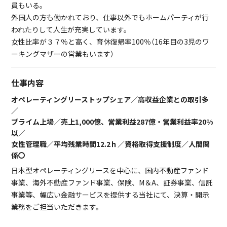
員もいる。
外国人の方も働かれており、仕事以外でもホームパーティが行
われたりして人生が充実しています。
女性比率が３７％と高く、育休復帰率100％（16年目の3児のワ
ーキングマザーの営業もいます）
仕事内容
オペレーティングリーストップシェア／高収益企業との取引多
／
プライム上場／売上1,000億、営業利益287億・営業利益率20%
以／
女性管理職／平均残業時間12.2ｈ／資格取得支援制度／人間関
係〇
日本型オペレーティングリースを中心に、国内不動産ファンド
事業、海外不動産ファンド事業、保険、M＆A、証券事業、信託
事業等、幅広い金融サービスを提供する当社にて、決算・開示
業務をご担当いただきます。