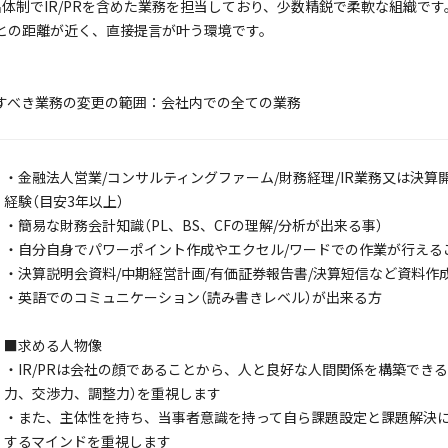
名体制でIR/PRを含めた業務を担当しており、少数精鋭で柔軟な組織です
との距離が近く、直接提言が叶う環境です。
すべき業務の変更の範囲：会社内での全ての業務
・金融法人営業/コンサルティングファーム/財務経理/IR業務又は決
経験（目安3年以上）
・簡易な財務会計知識（PL、BS、CFの理解/分析が出来る事）
・自分自身でパワーポイント作成やエクセル/ワードでの作業が行える
・決算説明会資料/中期経営計画/有価証券報告書/決算短信など資料作
・英語でのコミュニケーション（読み書きレベル）が出来る方
■求める人物像
・IR/PRは会社の顔であることから、人と良好な人間関係を構築でき
力、交渉力、調整力）を重視します
・また、主体性を持ち、当事者意識を持って自ら課題設定と課題解決
するマインドを重視します