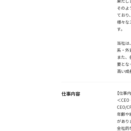
果たし
そのよ
ており
様々な
す。
当社は
系・外
また、
要とな
高い成
仕事内容
【仕事内
＜CEO
CEO
年齢や
があり
全社的