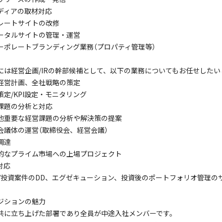
ディアの取材対応
レートサイトの改修
ータルサイトの管理・運営
ーポレートブランディング業務（プロパティ管理等）
には経営企画/IRの幹部候補として、以下の業務についてもお任せしたい
経営計画、全社戦略の策定
策定/KPI設定・モニタリング
課題の分析と対応
他重要な経営課題の分析や解決策の提案
会議体の運営（取締役会、経営会議）
調達
的なプライム市場への上場プロジェクト
対応
A/投資案件のDD、エグゼキューション、投資後のポートフォリオ管理の
ジションの魅力
共に立ち上げた部署であり全員が中途入社メンバーです。