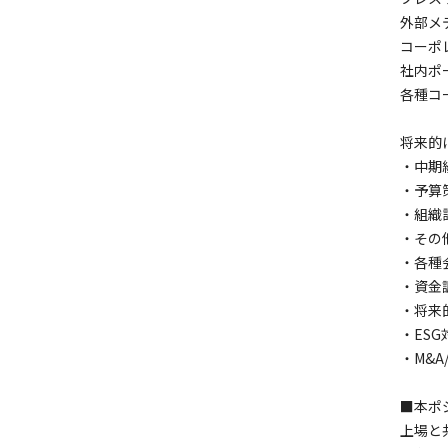
外部メ
コーポ
社内ポ
各種コ
将来的
・中期
・予算
・組織
・その
・各種
・資金
・将来
・ESG
・M&
■本ポ
上場と