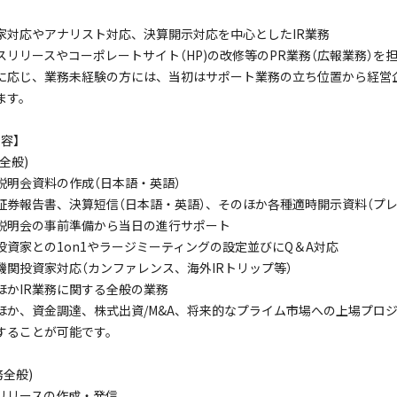
家対応やアナリスト対応、決算開示対応を中心としたIR業務
スリリースやコーポレートサイト（HP)の改修等のPR業務（広報業務）を
に応じ、業務未経験の方には、当初はサポート業務の立ち位置から経営企
ます。
容】
務全般)
説明会資料の作成（日本語・英語）
証券報告書、決算短信（日本語・英語）、そのほか各種適時開示資料（プレ
説明会の事前準備から当日の進行サポート
投資家との1on1やラージミーティングの設定並びにQ＆A対応
機関投資家対応（カンファレンス、海外IRトリップ等）
ほかIR業務に関する全般の業務
ほか、資金調達、株式出資/M&A、将来的なプライム市場への上場プロジ
することが可能です。
務全般)
リリースの作成・発信