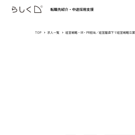
転職先紹介・中途採用支援
TOP
求人一覧
経営戦略・IR・PR担当／経営層直下で経営戦略立