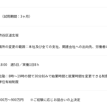
 （試用期間：3ヶ月）
渋谷区道玄坂
場所の変更の範囲：本社及び全ての支社、関連会社への出向先、労働者
0~18:00 週5日／実働1日8ｈ
出勤：8時～19時の間で30分刻みで始業時間と就業時間を変更できる制
単位有給制度
800万～900万円 ※ご経験に応じお話合いの上決定