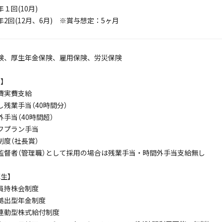
１回(10月)
2回(12月、6月) ※賞与想定：5ヶ月
険、厚生年金保険、雇用保険、労災保険
】
費実費支給
し残業手当（40時間分）
手当（40時間超）
フプラン手当
制度（社長賞）
監督者（管理職）として採用の場合は残業手当・時間外手当支給無し
生】
員持株会制度
拠出型年金制度
連動型株式給付制度