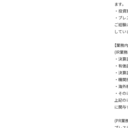
ます。
・投資
・プレ
ご経験
してい
【業務内
(IR業
・決算
・有価
・決算
・機関
・海外
・その
上記の
に関与
(PR業
プレス