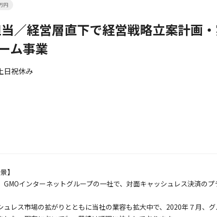
万円
R担当／経営層直下で経営戦略立案計画
ーム事業
 土日祝休み
景】
、GMOインターネットグループの一社で、対面キャッシュレス決済のプ
シュレス市場の拡がりとともに当社の業容も拡大中で、2020年７月、グ