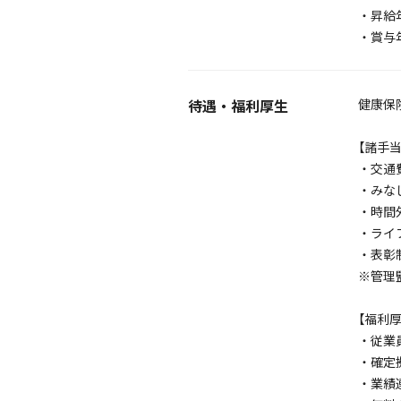
・昇給年
・賞与年
待遇・福利厚生
健康保
【諸手当
・交通
・みな
・時間外
・ライ
・表彰
※管理
【福利厚
・従業
・確定
・業績