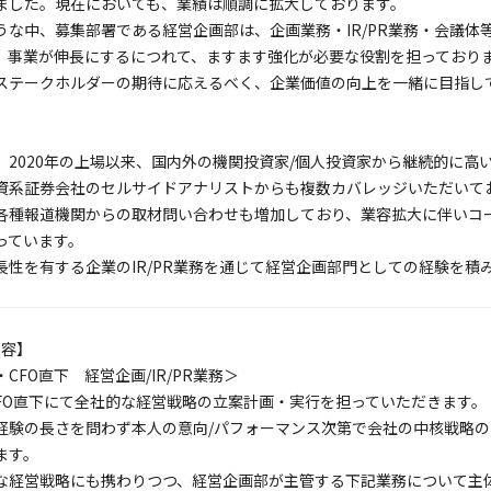
ました。現在においても、業績は順調に拡大しております。
うな中、募集部署である経営企画部は、企画業務・IR/PR業務・会議体
、事業が伸長にするにつれて、ますます強化が必要な役割を担っており
ステークホルダーの期待に応えるべく、企業価値の向上を一緒に目指し
、2020年の上場以来、国内外の機関投資家/個人投資家から継続的に高
資系証券会社のセルサイドアナリストからも複数カバレッジいただいて
各種報道機関からの取材問い合わせも増加しており、業容拡大に伴いコ
っています。
長性を有する企業のIR/PR業務を通じて経営企画部門としての経験を積
容】
・CFO直下 経営企画/IR/PR業務＞
/CFO直下にて全社的な経営戦略の立案計画・実行を担っていただきます。
経験の長さを問わず本人の意向/パフォーマンス次第で会社の中核戦略
ます。
な経営戦略にも携わりつつ、経営企画部が主管する下記業務について主