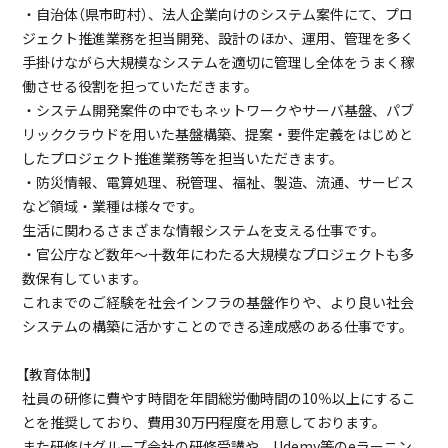
・自治体（県市町村）、法人企業向けのシステム案件にて、プロ
ジェクト推進業務を担当開発、設計のほか、運用、管理を多く
手掛けながら大規模なシステムを適切に管理し全体をうまく稼
働させる役割を担っていただきます。
・システム開発案件の中でもネットワークやサーバ基盤、パブ
リッククラウドを用いた基盤構築、提案・要件定義をはじめと
したプロジェクト推進業務等を担当いただきます。
・防災情報、電算処理、税管理、福祉、製造、流通、サービス
など領域・業種は様々です。
生活に関わるさまざまな情報システムを支える仕事です。
・官公庁など数年～十数年にわたる大規模なプロジェクトも多
数保有しています。
これまでのご経験を社会インフラの基盤作りや、より良い社会
システムの構築に活かすことのできる達成感のある仕事です。
【教育体制】
社員の研修に費やす時間を年間総労働時間の10％以上にするこ
とを推奨しており、費用30万円程度を用意しております。
また研修はグループ会社の研修受講や、Udemy等のeラーニン