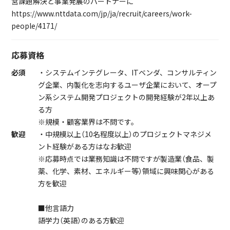
営課題解決と事業発展のパートナーに
https://www.nttdata.com/jp/ja/recruit/careers/work-
people/4171/
応募資格
必須
・システムインテグレータ、ITベンダ、コンサルティン
グ企業、内製化を志向するユーザ企業において、オープ
ン系システム開発プロジェクトの開発経験が2年以上あ
る方
※規模・顧客業界は不問です。
歓迎
・中規模以上（10名程度以上）のプロジェクトマネジメ
ント経験がある方はなお歓迎
※応募時点では業務知識は不問ですが製造業（食品、製
薬、化学、素材、エネルギー等）領域に興味関心がある
方を歓迎
■他言語力
語学力（英語）のある方歓迎