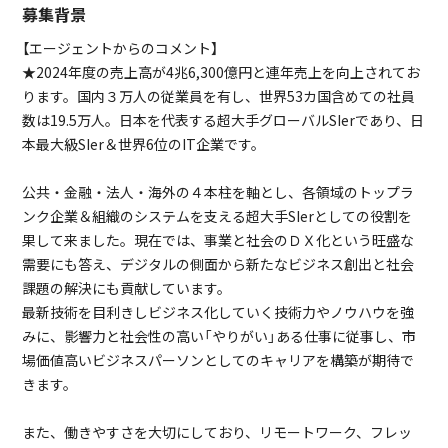
募集背景
【エージェントからのコメント】
★2024年度の売上高が4兆6,300億円と連年売上を向上されてお
ります。国内３万人の従業員を有し、世界53カ国含めての社員
数は19.5万人。日本を代表する超大手グローバルSIerであり、日
本最大級SIer＆世界6位のIT企業です。
公共・金融・法人・海外の４本柱を軸とし、各領域のトップラ
ンク企業＆組織のシステムを支える超大手SIerとしての役割を
果して来ました。現在では、事業と社会のＤＸ化という旺盛な
需要にも答え、デジタルの側面から新たなビジネス創出と社会
課題の解決にも貢献しています。
最新技術を目利きしビジネス化していく技術力やノウハウを強
みに、影響力と社会性の高い「やりがい」ある仕事に従事し、市
場価値高いビジネスパーソンとしてのキャリアを構築が期待で
きます。
また、働きやすさを大切にしており、リモートワーク、フレッ