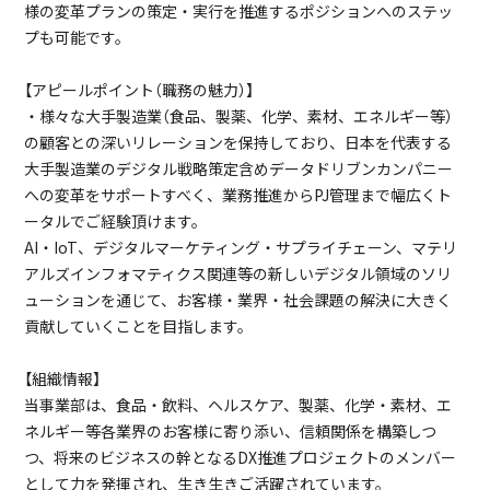
様の変革プランの策定・実行を推進するポジションへのステッ
プも可能です。
【アピールポイント（職務の魅力）】
・様々な大手製造業（食品、製薬、化学、素材、エネルギー等）
の顧客との深いリレーションを保持しており、日本を代表する
大手製造業のデジタル戦略策定含めデータドリブンカンパニー
への変革をサポートすべく、業務推進からPJ管理まで幅広くト
ータルでご経験頂けます。
AI・IoT、デジタルマーケティング・サプライチェーン、マテリ
アルズインフォマティクス関連等の新しいデジタル領域のソリ
ューションを通じて、お客様・業界・社会課題の解決に大きく
貢献していくことを目指します。
【組織情報】
当事業部は、食品・飲料、ヘルスケア、製薬、化学・素材、エ
ネルギー等各業界のお客様に寄り添い、信頼関係を構築しつ
つ、将来のビジネスの幹となるDX推進プロジェクトのメンバー
として力を発揮され、生き生きご活躍されています。