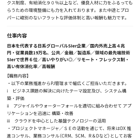
クス制度、有給消化９０％以上など、優良人材に力をふるっても
らうための環境整備にも力を入れております。また中途とプロ
パーに峻別のないフラットな評価体制と高い報酬も魅力です。
仕事内容
日本を代表する日系グローバルSIer企業／国内外売上高４兆
円・従業員数19万名、公共／金融／製造系／領域の最先端技術
SIerで世界６位／高いやりがい◎／リモート・フレックス制・
高い有休消化率／高報酬
【職務内容】
・以下の業務推進からPJ管理まで幅広くご担当いただきます。
ⅰ ビジネス課題の解決に向けたテーマ設定及び、システム構
築・評価
ⅱ アジャイルやウォーターフォールを適切に組み合わせて アプ
リケーションを迅速に 構築・改善
ⅲ クラウドを中心とした基盤テクノロジーの活用
・プロジェクトマネージャ／ＳＥの活動を通じて、将来はDX 推
進コンサル、業務コンサル（CRM、SCM、R＆Dなど）としてお客