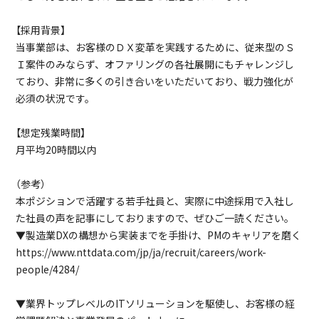
【採用背景】
当事業部は、お客様のＤＸ変革を実践するために、従来型のＳ
Ｉ案件のみならず、オファリングの各社展開にもチャレンジし
ており、非常に多くの引き合いをいただいており、戦力強化が
必須の状況です。
【想定残業時間】
月平均20時間以内
（参考）
本ポジションで活躍する若手社員と、実際に中途採用で入社し
た社員の声を記事にしておりますので、ぜひご一読ください。
▼製造業DXの構想から実装までを手掛け、PMのキャリアを磨く
https://www.nttdata.com/jp/ja/recruit/careers/work-
people/4284/
▼業界トップレベルのITソリューションを駆使し、お客様の経