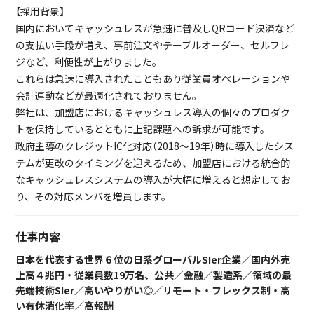
【採用背景】
国内においてキャッシュレスが急速に普及しQRコード決済など
の支払い手段が増え、事前注文やテーブルオーダー、セルフレ
ジなど、利便性が上がりました。
これらは急速に導入されたこともあり従業員オペレーションや
会計連動などが最適化されておりません。
弊社は、加盟店におけるキャッシュレス導入の個々のプロダク
トを保持しているとともに上記課題への訴求が可能です。
政府主導のクレジットIC化対応（2018～19年）時に導入したシス
テムが更改のタイミングを迎えるため、加盟店における統合的
なキャッシュレスシステムの導入が大幅に増えると想定してお
り、その対応メンバを増員します。
仕事内容
日本を代表する世界６位の日系グローバルSIer企業／国内外売
上高４兆円・従業員数19万名、公共／金融／製造系／領域の最
先端技術SIer／高いやりがい◎／リモート・フレックス制・高
い有休消化率／高報酬