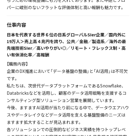
らうための環境整備にも力を入れております。また中途とプロ
パーに峻別のないフラットな評価体制と高い報酬も魅力です。
仕事内容
日本を代表する世界６位の日系グローバルSIer企業／国内外に
19万人＞売上高４兆円を誇り、公共／金融／製造系／海外の最
先端技術SIer／高いやりがい◎／リモート・フレックス制・高
い有休消化率／高報酬
【職務内容】
企業のDX推進において「データ基盤の整備」と「AI活用」は不可欠
です。
私たちは、次世代データプラットフォームであるSnowflake、
Databricksなどを活用し、顧客のデータ活用戦略を支援するコ
ンサルティング型ソリューション営業を展開しています。
今後、ますますAI活用が当たり前になる中で、データウエアハウ
スやデータレイクなどデータ活用を支える基盤整備のニーズは
ますます拡大することが見込まれます。
各ソリューションでの圧倒的なビジネス実績を持つトップレベ