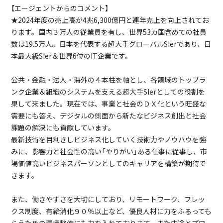
【エージェントからのコメント】
★2024年度の売上高が4兆6,300億円と連年売上を向上されてお
ります。国内３万人の従業員を有し、世界53カ国含めての社員
数は19.5万人。日本を代表する超大手グローバルSIerであり、日
本最大級SIer＆世界6位のIT企業です。
公共・金融・法人・海外の４本柱を軸とし、各領域のトップラ
ンク企業＆組織のシステムを支える超大手SIerとしての役割を
果して来ました。現在では、事業と社会のＤＸ化という旺盛な
需要にも答え、デジタルの側面から新たなビジネス創出と社会
課題の解決にも貢献しています。
最新技術を目利きしビジネス化していく技術力やノウハウを強
みに、影響力と社会性の高い「やりがい」ある仕事に従事し、市
場価値高いビジネスパーソンとしてのキャリアを構築が期待で
きます。
また、働きやすさを大切にしており、リモートワーク、フレッ
クス制度、有給消化９０％以上など、優良人材に力をふるっても