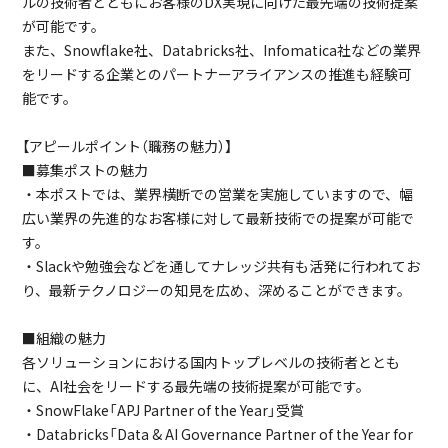
ルの技術者とともにお客様のDX実現に向けた最先端の技術提案
が可能です。
また、Snowflake社、Databricks社、Infomatica社などの業界
をリードする企業とのパートナーアライアンスの推進も経験可
能です。
【アピールポイント（職務の魅力）】
■募集ポストの魅力
・本ポストでは、業界横断での営業を実施していますので、幅
広い業界の先進的なお客様に対して最新技術での提案が可能で
す。
・Slackや勉強会などを通してナレッジ共有も活発に行われてお
り、最新テクノロジーの知見を広め、深めることができます。
■組織の魅力
各ソリューションにおける国内トップレベルの技術者ととも
に、AI社会をリードする最先端の技術提案が可能です。
・SnowFlake「APJ Partner of the Year」受賞
・Databricks「Data & AI Governance Partner of the Year for