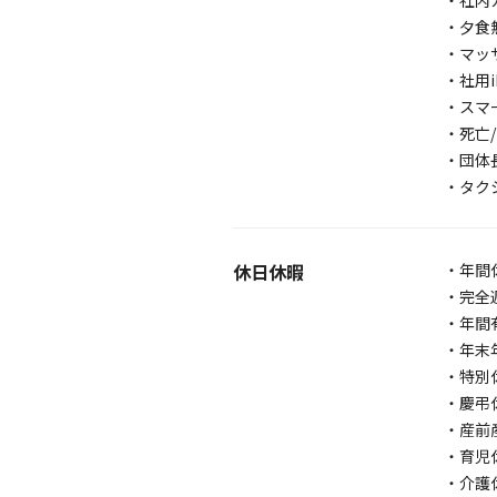
・社内
・夕食
・マッ
・社用i
・スマ
・死亡
・団体長
・タク
休日休暇
・年間
・完全
・年間
・年末
・特別
・慶弔
・産前
・育児
・介護