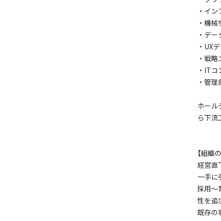
・イン
・機械
・デー
・UX
・戦略
・IT
・管理
ホール
ら下流
【組織の
経営直
一手に
採用～
性を追
既存の