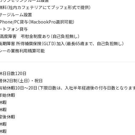
カウンセリングルーム設置
無料（社内カフェテリアにてブッフェ形式で提供）
サージルーム設置
Phone/PC貸与（MacbookPro選択可能）
ートフォン貸与
/高度障害 弔慰金制度あり（自己負担無し）
期障害 所得補償保険（GLTD）加入（最長65歳まで、自己負担無し）
シーの業務利用精算可能
休日日数120日
週休2日制（土日）・祝日
有給休暇10日～20日（下限日数は、入社半年経過後の付与日数となります
年始休暇
休暇
休暇
産後休暇
休暇
休暇