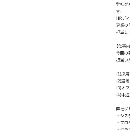
弊社グ
す。
HRデ
専業の「
担当し
【仕事内
今回の
担当い
(1)
(2)選
(3)
(4)
弊社グ
・シス
・プロ
・クラ