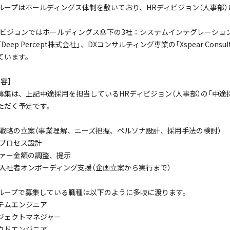
ループはホールディングス体制を敷いており、HRディビジョン（人事部
ィビジョンではホールディングス傘下の3社：システムインテグレーション
Deep Percept株式会社」、DXコンサルティング専業の「Xspear Con
ています。
容】
募集は、上記中途採用を担当しているHRディビジョン（人事部）の「中途
ただく予定です。
採用戦略の立案（事業理解、ニーズ把握、ペルソナ設計、採用手法の検討）
考プロセス設計
オファー金額の調整、提示
中途入社者オンボーディング支援（企画立案から実行まで）
ループで募集している職種は以下のように多岐に渡ります。
テムエンジニア
ジェクトマネジャー
ウドエンジニア