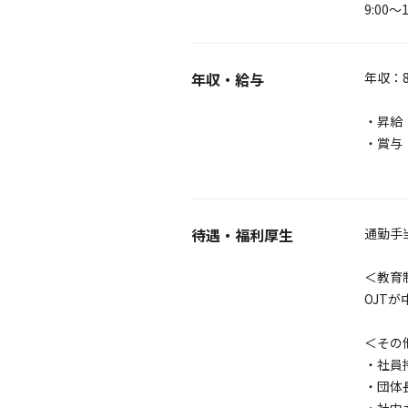
9:00～1
年収・給与
年収：
・昇給
・賞与：
待遇・福利厚生
通勤手
＜教育
OJT
＜その
・社員
・団体