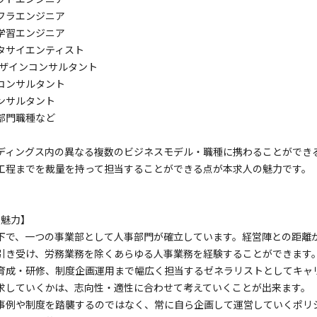
フラエンジニア
学習エンジニア
タサイエンティスト
デザインコンサルタント
コンサルタント
コンサルタント
部門職種など
ディングス内の異なる複数のビジネスモデル・職種に携わることができ
工程までを裁量を持って担当することができる点が本求人の魅力です。
魅力】
下で、一つの事業部として人事部門が確立しています。経営陣との距離が
引き受け、労務業務を除くあらゆる人事業務を経験することができます
育成・研修、制度企画運用まで幅広く担当するゼネラリストとしてキャ
求していくかは、志向性・適性に合わせて考えていくことが出来ます。
事例や制度を踏襲するのではなく、常に自ら企画して運営していくポリ