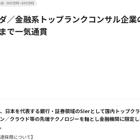
収：800万円～849万円
ダ／金融系トップランクコンサル企業
まで一気通貫
、日本を代表する銀行・証券領域のSIerとして国内トップクラ
ン／クラウド等の先端テクノロジーを軸とし金融機関に限定し
。
中途採用について】