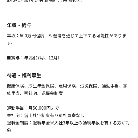
8:40~17:30（所定労働時間：7時間40分）
年収・給与
年収：600万円程度 ※選考を通じて上下する可能性がありま
す。
■賞与：年2回（7月、12月）
待遇・福利厚生
健康保険、厚生年金保険、雇用保険、労災保険、通勤手当、家
族手当、寮社宅、退職金制度
通勤手当：月50,000円まで
寮社宅：借上社宅制度有り※社員寮なし
退職金制度：退職年金※入社3年以上の勤続年数を有する方が対
象