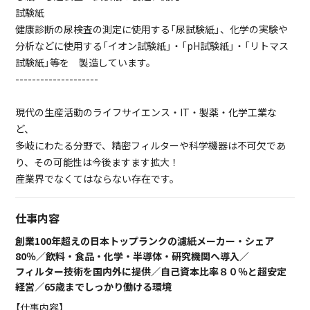
試験紙
健康診断の尿検査の測定に使用する「尿試験紙」、化学の実験や
分析などに使用する「イオン試験紙」・「pH試験紙」・「リトマス
試験紙」等を 製造しています。
--------------------
現代の生産活動のライフサイエンス・IT・製薬・化学工業な
ど、
多岐にわたる分野で、精密フィルターや科学機器は不可欠であ
り、その可能性は今後ますます拡大！
産業界でなくてはならない存在です。
仕事内容
創業100年超えの日本トップランクの濾紙メーカー・シェア
80％／飲料・食品・化学・半導体・研究機関へ導入／
フィルター技術を国内外に提供／自己資本比率８０％と超安定
経営／65歳までしっかり働ける環境
【仕事内容】