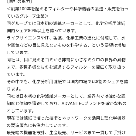
【同社の魅力】
＜創業100年を超えるフィルターや科学機器の製造・販売を行っ
ているグループ企業＞
同グループでは日本初の濾紙メーカーとして、化学分析用濾紙
国内シェア80％以上を誇っています。
ライフサイエンスやIT、製薬、化学工業の進化に付随して、水
や空気などの目に見えないものを科学する、という要望は増加
しています。
同社は、目に見えるゴミから非常に小さなミクロの世界の異物
まで、多種多様なものを濾過するフィルターを幅広く取り扱っ
ています。
その中でも、化学分析用濾紙では国内市場では8割のシェアを誇
ります。
同社は日本初の化学濾紙メーカーとして、業界内では確かな認
知度と信頼を獲得しており、ADVANTECブランドを確かなもの
としています。
現在では濾紙で培った技術とネットワークを活用し理化学機器
の製造販売にも注力しています。
最先端の機器を設計、生産販売、サービスまで一貫して手掛け