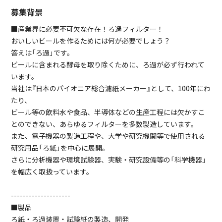
募集背景
■産業界に必要不可欠な存在！ろ過フィルター！
おいしいビールを作るためには何が必要でしょう？
答えは「ろ過」です。
ビールに含まれる酵母を取り除くために、ろ過が必ず行われて
います。
当社は『日本のパイオニア総合濾紙メーカー』として、100年にわ
たり、
ビール等の飲料水や食品、半導体などの生産工程には欠かすこ
とのできない、あらゆるフィルターを多数製造しています。
また、電子機器の製造工程や、大学や研究機関等で使用される
研究用品「ろ紙」を中心に展開。
さらに分析機器や環境試験器、実験・研究設備等の「科学機器」
を幅広く取扱っています。
--------------------
■製品
ろ紙・ろ過装置・試験紙の製造、開発