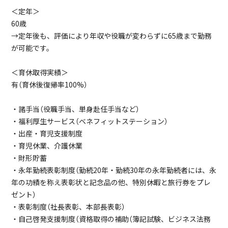
＜定年＞
60歳
→定年後も、評価により年収や役職が変わらずに65歳まで勤務
が可能です。
＜育休取得実績＞
有（育休後復帰率100%）
・諸手当（役職手当、単身赴任手当など）
・福利厚生サービス（ベネフィットステーション）
・出産・育児支援制度
・育児休業、介護休業
・財形貯蓄
・永年勤続表彰制度（勤続20年・勤続30年の永年勤続者には、永
年の功績を称え表彰状と記念品の他、特別休暇と旅行券をプレ
ゼント）
・表彰制度（社長表彰、本部長表彰）
・自己啓発支援制度（資格取得の補助（簿記試験、ビジネス法務