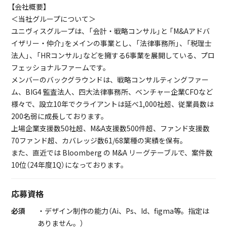
【会社概要】
＜当社グループについて＞
ユニヴィスグループは、「会計・戦略コンサル」と 「M&Aアドバ
イザリー・仲介」をメインの事業とし、「法律事務所」、「税理士
法人」、「HRコンサル」などを擁する6事業を展開している、プロ
フェッショナルファームです。
メンバーのバックグラウンドは、戦略コンサルティングファー
ム、BIG4 監査法人、四大法律事務所、ベンチャー企業CFOなど
様々で、設立10年でクライアントは延べ1,000社超、従業員数は
200名弱に成長しております。
上場企業支援数50社超、M&A支援数500件超、ファンド支援数
70ファンド超、カバレッジ数61/68業種の実績を保有。
また、直近では Bloomberg の M&A リーグテーブルで、案件数
10位（24年度1Q）になっております。
応募資格
必須
・デザイン制作の能力（Ai、Ps、Id、figma等。指定は
ありません。）